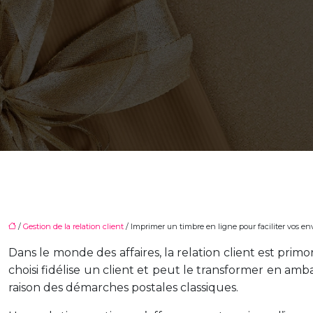
/
Gestion de la relation client
/ Imprimer un timbre en ligne pour faciliter vos en
Dans le monde des affaires, la relation client est prim
choisi fidélise un client et peut le transformer en a
raison des démarches postales classiques.